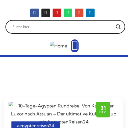
31
DEZ.
aegyptenreisen24