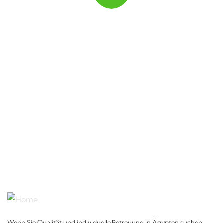
Quick insurance proccess
Talk to an expert
+ 1- (246) 333-0089
Wenn Sie Qualität und individuelle Betreuung in Ägypten suchen,