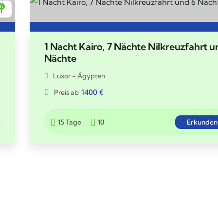
6
1 Nacht Kairo, 7 Nächte Nilkreuzfahrt u
Nächte
Luxor - Ägypten
1400
€
Preis ab
15 Tage
10
Erkunden