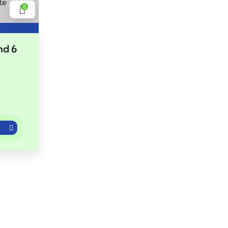
8
nd 6