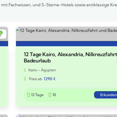
e mit Fachwissen, und 5-Sterne-Hotels sowie erstklassige K
6
12 Tage Kairo, Alexandria, Nilkreuzfahr
Badeurlaub
Kairo – Ägypten
1290
€
Preis ab
12 Tage
10
Erkunden