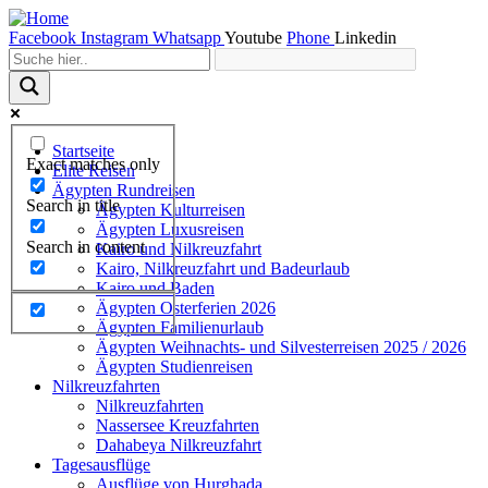
Facebook
Instagram
Whatsapp
Youtube
Phone
Linkedin
Startseite
Exact matches only
Elite Reisen
Ägypten Rundreisen
Search in title
Ägypten Kulturreisen
Ägypten Luxusreisen
Search in content
Kairo und Nilkreuzfahrt
Kairo, Nilkreuzfahrt und Badeurlaub
Kairo und Baden
Ägypten Osterferien 2026
Ägypten Familienurlaub
Ägypten Weihnachts- und Silvesterreisen 2025 / 2026
Ägypten Studienreisen
Nilkreuzfahrten
Nilkreuzfahrten
Nassersee Kreuzfahrten
Dahabeya Nilkreuzfahrt
Tagesausflüge
Ausflüge von Hurghada