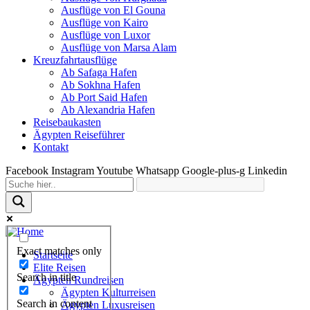
Ausflüge von El Gouna
Ausflüge von Kairo
Ausflüge von Luxor
Ausflüge von Marsa Alam
Kreuzfahrtausflüge
Ab Safaga Hafen
Ab Sokhna Hafen
Ab Port Said Hafen
Ab Alexandria Hafen
Reisebaukasten
Ägypten Reiseführer
Kontakt
Facebook
Instagram
Youtube
Whatsapp
Google-plus-g
Linkedin
Exact matches only
Startseite
Elite Reisen
Search in title
Ägypten Rundreisen
Ägypten Kulturreisen
Search in content
Ägypten Luxusreisen