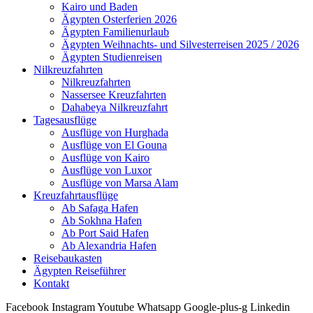
Kairo und Baden
Ägypten Osterferien 2026
Ägypten Familienurlaub
Ägypten Weihnachts- und Silvesterreisen 2025 / 2026
Ägypten Studienreisen
Nilkreuzfahrten
Nilkreuzfahrten
Nassersee Kreuzfahrten
Dahabeya Nilkreuzfahrt
Tagesausflüge
Ausflüge von Hurghada
Ausflüge von El Gouna
Ausflüge von Kairo
Ausflüge von Luxor
Ausflüge von Marsa Alam
Kreuzfahrtausflüge
Ab Safaga Hafen
Ab Sokhna Hafen
Ab Port Said Hafen
Ab Alexandria Hafen
Reisebaukasten
Ägypten Reiseführer
Kontakt
Facebook
Instagram
Youtube
Whatsapp
Google-plus-g
Linkedin