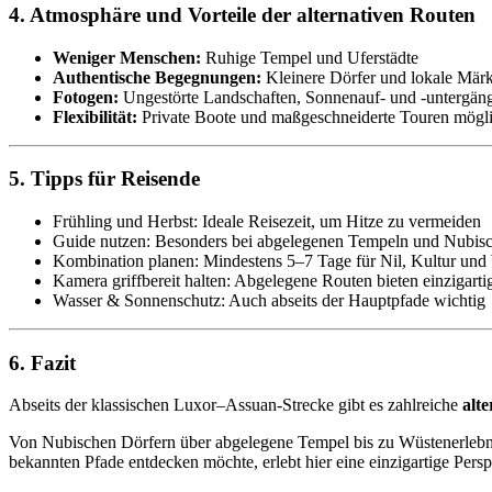
4. Atmosphäre und Vorteile der alternativen Routen
Weniger Menschen:
Ruhige Tempel und Uferstädte
Authentische Begegnungen:
Kleinere Dörfer und lokale Märk
Fotogen:
Ungestörte Landschaften, Sonnenauf- und -untergän
Flexibilität:
Private Boote und maßgeschneiderte Touren mögl
5. Tipps für Reisende
Frühling und Herbst: Ideale Reisezeit, um Hitze zu vermeiden
Guide nutzen: Besonders bei abgelegenen Tempeln und Nubis
Kombination planen: Mindestens 5–7 Tage für Nil, Kultur und
Kamera griffbereit halten: Abgelegene Routen bieten einzigart
Wasser & Sonnenschutz: Auch abseits der Hauptpfade wichtig
6. Fazit
Abseits der klassischen Luxor–Assuan-Strecke gibt es zahlreiche
alt
Von Nubischen Dörfern über abgelegene Tempel bis zu Wüstenerlebnis
bekannten Pfade entdecken möchte, erlebt hier eine einzigartige Perspe