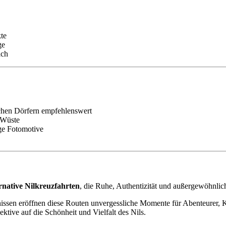
te
ge
ich
chen Dörfern empfehlenswert
 Wüste
ige Fotomotive
ernative Nilkreuzfahrten
, die Ruhe, Authentizität und außergewöhnlich
sen eröffnen diese Routen unvergessliche Momente für Abenteurer, Kul
ktive auf die Schönheit und Vielfalt des Nils.