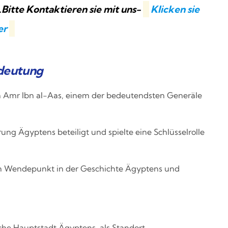
Bitte Kontaktieren sie mit uns-
Klicken sie
er
edeutung
on Amr Ibn al-Aas, einem der bedeutendsten Generäle
ng Ägyptens beteiligt und spielte eine Schlüsselrolle
en Wendepunkt in der Geschichte Ägyptens und
sche Hauptstadt Ägyptens, als Standort.