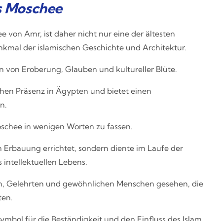
as Moschee
e von Amr, ist daher nicht nur eine der ältesten
kmal der islamischen Geschichte und Architektur.
 von Eroberung, Glauben und kultureller Blüte.
chen Präsenz in Ägypten und bietet einen
n.
oschee in wenigen Worten zu fassen.
en Erbauung errichtet, sondern diente im Laufe der
intellektuellen Lebens.
n, Gelehrten und gewöhnlichen Menschen gesehen, die
ten.
ymbol für die Beständigkeit und den Einfluss des Islam