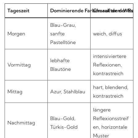
Tageszeit
Dominierende Farben auf dem Wasse
Charakter der Ref
Blau-Grau,
Morgen
sanfte
weich, diffus
Pastelltöne
intensiviertere
lebhafte
Vormittag
Reflexionen,
Blautöne
kontrastreich
hart, blendend,
Mittag
Azur, Stahlblau
kontrastreich
längere
Blau-Gold,
Reflexionsstreif
Nachmittag
Türkis-Gold
en, horizontale
Muster