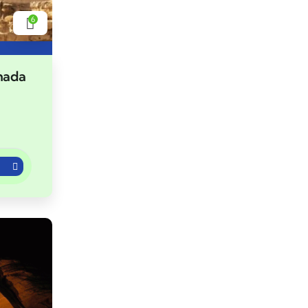
6
hada