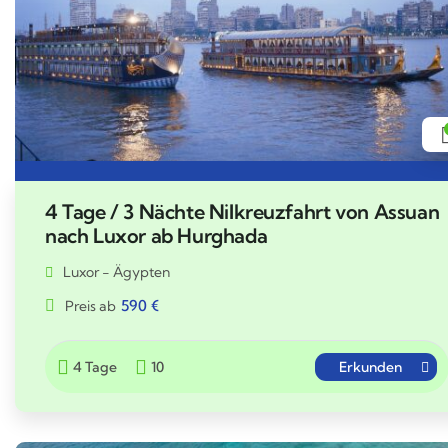
4 Tage / 3 Nächte Nilkreuzfahrt von Assuan
nach Luxor ab Hurghada
Luxor - Ägypten
590
€
Preis ab
4 Tage
10
Erkunden