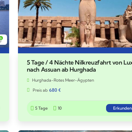
6
5 Tage / 4 Nächte Nilkreuzfahrt von Lu
nach Assuan ab Hurghada
Hurghada-Rotes Meer-Ägypten
680
€
Preis ab
5 Tage
10
Erkunden