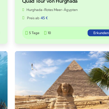
Quad Tour von Hurghada
Hurghada-Rotes Meer-Ägypten
45
€
Preis ab
5 Tage
10
Erkunden