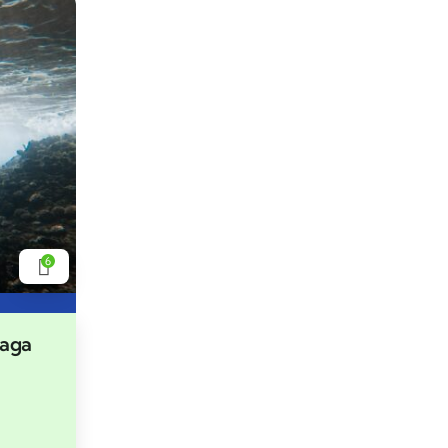
6
Naga