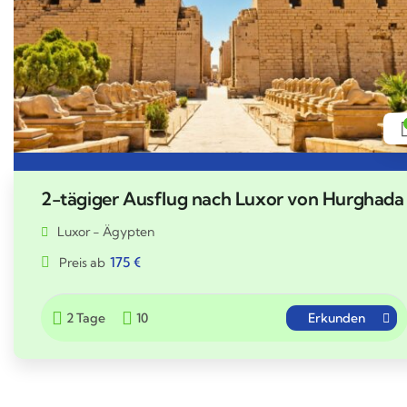
2-tägiger Ausflug nach Luxor von Hurghada
Luxor - Ägypten
175
€
Preis ab
2 Tage
10
Erkunden