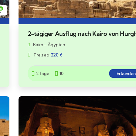
6
2-tägiger Ausflug nach Kairo von Hurg
Kairo – Ägypten
220
€
Preis ab
2 Tage
10
Erkunden