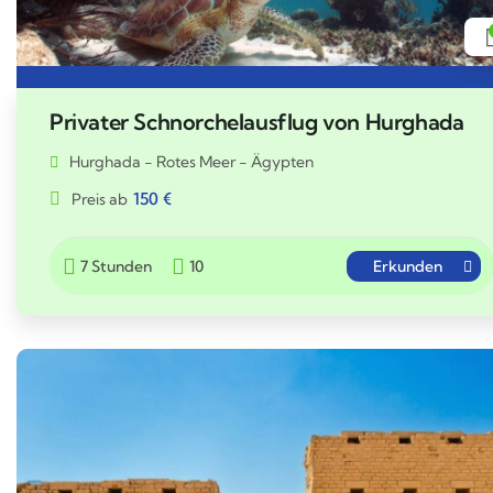
Privater Schnorchelausflug von Hurghada
Hurghada - Rotes Meer - Ägypten
150
€
Preis ab
7 Stunden
10
Erkunden