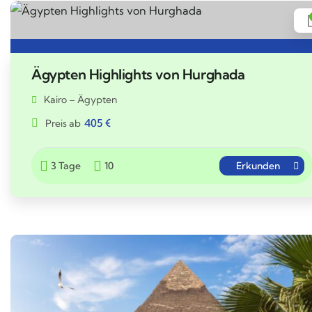
Ägypten Highlights von Hurghada
Kairo – Ägypten
405
€
Preis ab
3 Tage
10
Erkunden