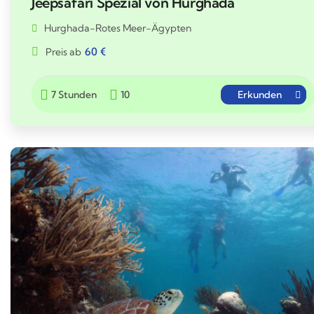
Jeepsafari Spezial von Hurghada
Hurghada-Rotes Meer-Ägypten
60
€
Preis ab
7 Stunden
10
Erkunden