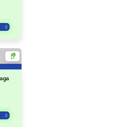
6
Naga