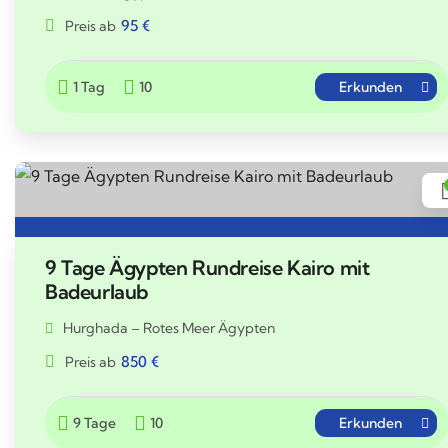
95
€
Preis ab
1 Tag
10
Erkunden
9 Tage Ägypten Rundreise Kairo mit
Badeurlaub
Hurghada – Rotes Meer Ägypten
850
€
Preis ab
9 Tage
10
Erkunden