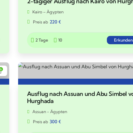
2-tägiger Ausflug nach Kairo von Hurg
Kairo – Ägypten
220
€
Preis ab
2 Tage
10
Erkunden
6
Ausflug nach Assuan und Abu Simbel v
Hurghada
Assuan - Ägypten
300
€
Preis ab