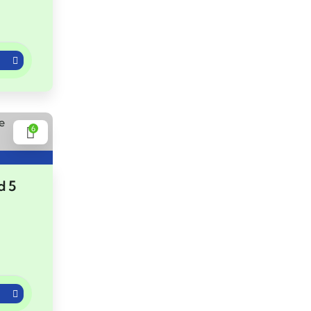
6
d 5