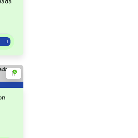
hada
6
on