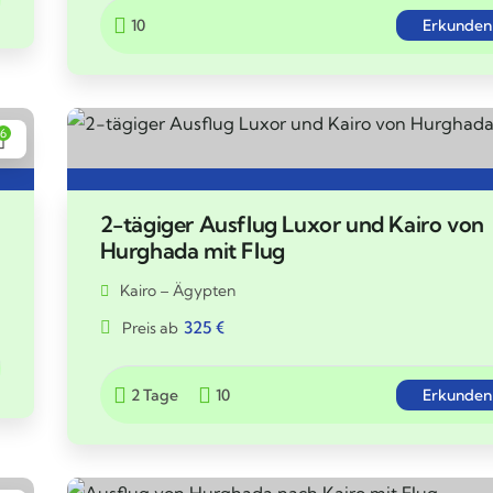
10
Erkunden
6
2-tägiger Ausflug Luxor und Kairo von
Hurghada mit Flug
Kairo – Ägypten
325
€
Preis ab
2 Tage
10
Erkunden