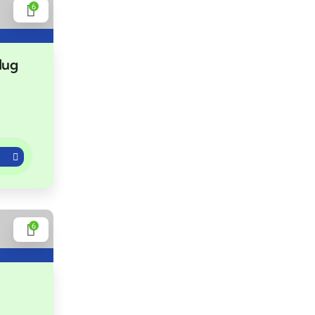
6
lug
6