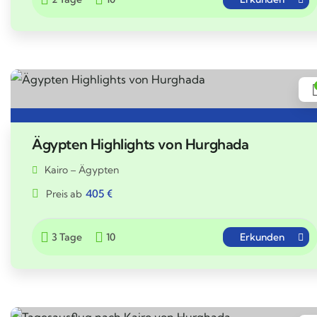
Ägypten Highlights von Hurghada
Kairo – Ägypten
405
€
Preis ab
3 Tage
10
Erkunden