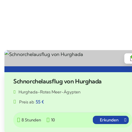
Schnorchelausflug von Hurghada
Hurghada-Rotes Meer-Ägypten
55
€
Preis ab
8 Stunden
10
Erkunden