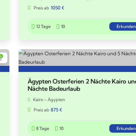
1050
€
Preis ab
12 Tage
10
Erkunden
6
Ägypten Osterferien 2 Nächte Kairo un
Nächte Badeurlaub
Kairo – Ägypten
875
€
Preis ab
8 Tage
10
Erkunden