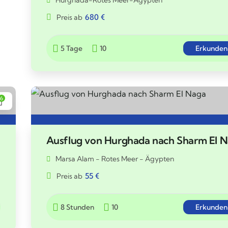
680
€
Preis ab
5 Tage
10
Erkunden
6
Ausflug von Hurghada nach Sharm El 
Marsa Alam - Rotes Meer - Ägypten
55
€
Preis ab
8 Stunden
10
Erkunden