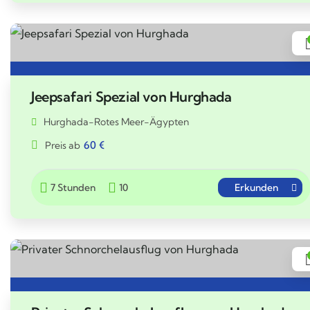
Jeepsafari Spezial von Hurghada
Hurghada-Rotes Meer-Ägypten
60
€
Preis ab
7 Stunden
10
Erkunden