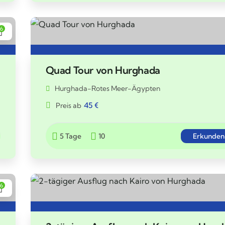
6
Quad Tour von Hurghada
Hurghada-Rotes Meer-Ägypten
45
€
Preis ab
5 Tage
10
Erkunden
6