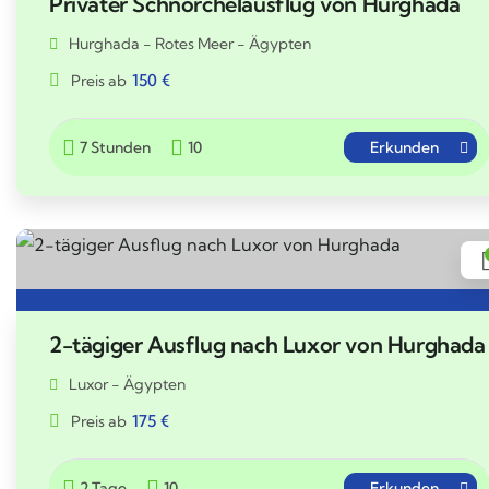
Privater Schnorchelausflug von Hurghada
Hurghada - Rotes Meer - Ägypten
150
€
Preis ab
7 Stunden
10
Erkunden
2-tägiger Ausflug nach Luxor von Hurghada
Luxor - Ägypten
175
€
Preis ab
2 Tage
10
Erkunden