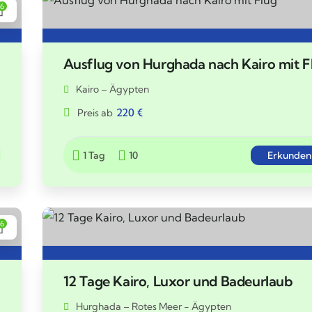
6
Ausflug von Hurghada nach Kairo mit F
Kairo – Ägypten
220
€
Preis ab
1 Tag
10
Erkunden
6
12 Tage Kairo, Luxor und Badeurlaub
Hurghada – Rotes Meer - Ägypten