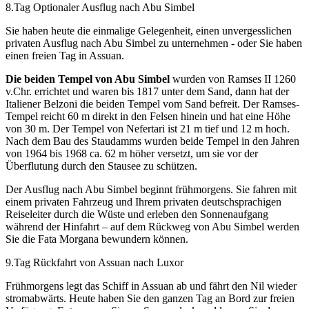
8.Tag Optionaler Ausflug nach Abu Simbel
Sie haben heute die einmalige Gelegenheit, einen unvergesslichen
privaten Ausflug nach Abu Simbel zu unternehmen - oder Sie haben
einen freien Tag in Assuan.
Die beiden Tempel von Abu Simbel
wurden von Ramses II 1260
v.Chr. errichtet und waren bis 1817 unter dem Sand, dann hat der
Italiener Belzoni die beiden Tempel vom Sand befreit. Der Ramses-
Tempel reicht 60 m direkt in den Felsen hinein und hat eine Höhe
von 30 m. Der Tempel von Nefertari ist 21 m tief und 12 m hoch.
Nach dem Bau des Staudamms wurden beide Tempel in den Jahren
von 1964 bis 1968 ca. 62 m höher versetzt, um sie vor der
Überflutung durch den Stausee zu schützen.
Der Ausflug nach Abu Simbel beginnt frühmorgens. Sie fahren mit
einem privaten Fahrzeug und Ihrem privaten deutschsprachigen
Reiseleiter durch die Wüste und erleben den Sonnenaufgang
während der Hinfahrt – auf dem Rückweg von Abu Simbel werden
Sie die Fata Morgana bewundern können.
9.Tag Rückfahrt von Assuan nach Luxor
Frühmorgens legt das Schiff in Assuan ab und fährt den Nil wieder
stromabwärts. Heute haben Sie den ganzen Tag an Bord zur freien