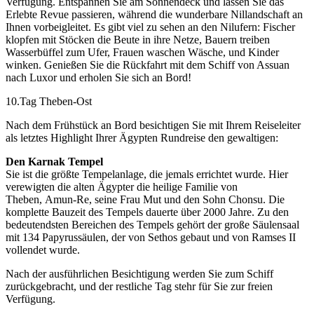
Verfügung. Entspannen Sie am Sonnendeck und lassen Sie das
Erlebte Revue passieren, während die wunderbare Nillandschaft an
Ihnen vorbeigleitet. Es gibt viel zu sehen an den Nilufern: Fischer
klopfen mit Stöcken die Beute in ihre Netze, Bauern treiben
Wasserbüffel zum Ufer, Frauen waschen Wäsche, und Kinder
winken. Genießen Sie die Rückfahrt mit dem Schiff von Assuan
nach Luxor und erholen Sie sich an Bord!
10.Tag Theben-Ost
Nach dem Frühstück an Bord besichtigen Sie mit Ihrem Reiseleiter
als letztes Highlight Ihrer Ägypten Rundreise den gewaltigen:
Den Karnak Tempel
Sie ist die größte Tempelanlage, die jemals errichtet wurde. Hier
verewigten die alten Ägypter die heilige Familie von
Theben, Amun-Re, seine Frau Mut und den Sohn Chonsu. Die
komplette Bauzeit des Tempels dauerte über 2000 Jahre. Zu den
bedeutendsten Bereichen des Tempels gehört der große Säulensaal
mit 134 Papyrussäulen, der von Sethos gebaut und von Ramses II
vollendet wurde.
Nach der ausführlichen Besichtigung werden Sie zum Schiff
zurückgebracht, und der restliche Tag stehr für Sie zur freien
Verfügung.