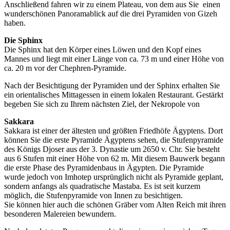
Anschließend fahren wir zu einem Plateau, von dem aus Sie einen
wunderschönen Panoramablick auf die drei Pyramiden von Gizeh
haben.
Die Sphinx
Die Sphinx hat den Körper eines Löwen und den Kopf eines
Mannes und liegt mit einer Länge von ca. 73 m und einer Höhe von
ca. 20 m vor der Chephren-Pyramide.
Nach der Besichtigung der Pyramiden und der Sphinx erhalten Sie
ein orientalisches Mittagessen in einem lokalen Restaurant. Gestärkt
begeben Sie sich zu Ihrem nächsten Ziel, der Nekropole von
Sakkara
Sakkara ist einer der ältesten und größten Friedhöfe Ägyptens. Dort
können Sie die erste Pyramide Ägyptens sehen, die Stufenpyramide
des Königs Djoser aus der 3. Dynastie um 2650 v. Chr. Sie besteht
aus 6 Stufen mit einer Höhe von 62 m. Mit diesem Bauwerk begann
die erste Phase des Pyramidenbaus in Ägypten. Die Pyramide
wurde jedoch von Imhotep ursprünglich nicht als Pyramide geplant,
sondern anfangs als quadratische Mastaba. Es ist seit kurzem
möglich, die Stufenpyramide von Innen zu besichtigen.
Sie können hier auch die schönen Gräber vom Alten Reich mit ihren
besonderen Malereien bewundern.