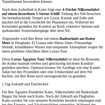
Tutankhamun bewundern können.
Nach dem Aufenthalt in Kairo folgt eine
4-Nächte Nilkreuzfahrt
auf einem luxuriösen 5-Sterne-Schiff
. Entlang des Nils besuchen
Sie beeindruckende Tempel wie Luxor, Karnak und Edfu und
tauchen tief in die Geschichte der Pharaonen ein. Während der
Kreuzfahrt genießen Sie Komfort an Bord, exklusive Speisen und
spektakuläre Sonnenuntergänge über dem Nil.
Abgerundet wird Ihre Reise mit einem
Badeurlaub am Roten
Meer
in Hurghada, El Gouna oder Marsa Alam. Feinsandige
Strände, kristallklares Wasser und entspannte Atmosphäre sorgen für
einen perfekten Abschluss Ihrer Luxus-Tour.
Diese
Luxus Ägypten Tour Nilkreuzfahrt
ist ideal für Reisende,
die Kultur hautnah erleben und gleichzeitig höchsten Komfort
genießen möchten. Optional können Sie Ausflüge wie eine Kamel-
Safari bei den Pyramiden oder eine Felukenfahrt auf dem Nil
buchen, um Ihre Reise noch unvergesslicher zu gestalten.
1.Tag Ankunft und Einchecken
Für Ihre Ägypten Rundreise Kairo, Nilkreuzfahrt mit Badeurlaub
fliegen Sie heute nach Kairo. Nach der Ankunft am Flughafen-
Kairo werden Sie von unserem Reiseleiter herzlich empfangen und
bei den Einreise- und Visaformalitäten unterstützt. Während des