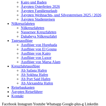
Kairo und Baden
Ägypten Osterferien 2026
Ägypten Familienurlaub
Ägypten Weihnachts- und Silvesterreisen 2025 / 2026
Ägypten Studienreisen
Nilkreuzfahrten
Nilkreuzfahrten
Nassersee Kreuzfahrten
Dahabeya Nilkreuzfahrt
Tagesausflüge
Ausflüge von Hurghada
Ausflüge von El Gouna
Ausflüge von Kairo
Ausflüge von Luxor
Ausflüge von Marsa Alam
Kreuzfahrtausflüge
Ab Safaga Hafen
Ab Sokhna Hafen
Ab Port Said Hafen
Ab Alexandria Hafen
Reisebaukasten
Ägypten Reiseführer
Kontakt
Facebook
Instagram
Youtube
Whatsapp
Google-plus-g
Linkedin