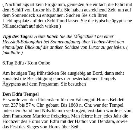
( Nachmittags ist kein Programm, genießen Sie einfach die Fahrt mit
dem Schiff von Luxor bis Edfu. Sie haben ausreichend Zeit, um auf
dem Sonnendeck zu entspannen. Suchen Sie sich Ihren
Lieblingsplatz auf dem Schiff und lassen Sie die typische ägyptische
Nillandschaft auf sich wirken )
Tipp des Tages:
Heute haben Sie die Möglichkeit bei einer
Heissluft-Ballonfahrt bei Sonnenaufgang über Theben-West den
einmaligen Blick auf die antiken Schätze von Luxor zu genießen. (
fakultativ )
6.Tag Edfu / Kom Ombo
Am heutigen Tag frühstücken Sie ausgiebig an Bord, dann steht
zunächst die Besichtigung eines der besterhaltenen Tempels
Ägyptens auf dem Programm. Sie besuchen
Den Edfu Tempel
Er wurde von den Ptolemäern für den Falkengott Horus Behdeti
von 237 bis 57 v. Chr. gebaut. Bis 1860 n. Chr. war der Tempel
unter dem Sand und Nilschlamm verborgen, erst dann wurde er von
dem Franzosen Marriette freigelegt. Man feierte hier jedes Jahr die
Hochzeit des Horus von Edfu mit der Hathor von Dendara, sowie
das Fest des Sieges von Horus über Seth.