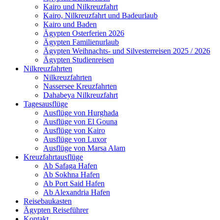
Kairo und Nilkreuzfahrt
Kairo, Nilkreuzfahrt und Badeurlaub
Kairo und Baden
Ägypten Osterferien 2026
Ägypten Familienurlaub
Ägypten Weihnachts- und Silvesterreisen 2025 / 2026
Ägypten Studienreisen
Nilkreuzfahrten
Nilkreuzfahrten
Nassersee Kreuzfahrten
Dahabeya Nilkreuzfahrt
Tagesausflüge
Ausflüge von Hurghada
Ausflüge von El Gouna
Ausflüge von Kairo
Ausflüge von Luxor
Ausflüge von Marsa Alam
Kreuzfahrtausflüge
Ab Safaga Hafen
Ab Sokhna Hafen
Ab Port Said Hafen
Ab Alexandria Hafen
Reisebaukasten
Ägypten Reiseführer
Kontakt