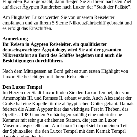
Flughafen-Kairo gebracht, dann fliegen Sie zu Ihrem nächsten Ziel
auf dieser Ägypten Rundreise: nach Luxor, der "Stadt der Paläste".
Am Flughafen-Luxor werden Sie von unserem Reiseleiter
empfangen und zu Ihrem 5 Sterne Nilkreuzfahrtschiff gebracht und
es erfolgt das Einschiffen.
Anmerkung
Ihr Reisen in Ägypten Reiseleiter, ein qualifizierter
deutschsprachiger Ägyptologe, wird Sie auf der gesamten
Nilkreuzfahrt an Bord des Schiffes begleiten und auch die
Besichtigungen durchführen.
Nach dem Mittagessen an Bord geht es zum ersten Highlight von
Luxor. Sie besichtigen mit Ihrem Reiseleiter:
Den Luxor Tempel
Im Herzen der Stadt Luxor finden Sie den Luxor Tempel, der von
Amemophis III. und Ramses II. erbaut wurde. Auch Alexander der
Große hat eine Kapelle für die altägyptischen Götter gebaut. Damals
feierten die Alten Ägypter hier das wichtigste Fest in Theben, das
Opetfest. 1989 fanden Archäologen zufällig eine unterirdische
Kammer mit sehr gut erhaltenen Statuen, die jetzt im Luxor
Museum ausgestellt sind. Am Luxor Tempel sieht man einen Teil
der Sphinxallee, die den Luxor Tempel mit dem Karnak Tempel
damals verbunden hat.