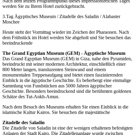
Nach dem letzten Programmpunkt dieses impressionsreichen Tages
werden Sie zu Ihrem Hotel zurückgebracht.
3.Tag Ägyptisches Museum / Zitadelle des Saladin / Alabaster
Moschee
Heute steht der Vormittag wieder im Zeichen der Pharaonen. Nach
dem Frühstück im Hotel werden Sie abgeholt und Sie besuchen das
beeindruckende
The Grand Egyptian Museum (GEM) - Ägyptische Museum
Das Grand Egyptian Museum (GEM) in Giza, nahe den Pyramiden,
beeindruckt mit seiner modernen Architektur, einschließlich einer
800 Meter langen, transluzenten Steinwand und einem
monumentalen Treppenaufgang und bietet einen faszinierenden
Einblick in die ägyptische Geschichte. Es beherbergt eine einmalige
Sammlung von Fundstücken aus 5000 Jahren ägyptischer
Geschichte. Besonders beeindruckend sind die berühmten goldenen
Schätze des Tut-Ankh-Amun.
Nach dem Besuch des Museums erhalten Sie einen Einblick in die
islamische Kultur Kairos. Sie besuchen die majestätische
Zitadelle des Saladin
Die Zitadelle von Saladin ist eine der wenigen erhaltenen befestigten
Anlagen der Stadt Kairo. Die Zitadellenanlage wurde zwischen