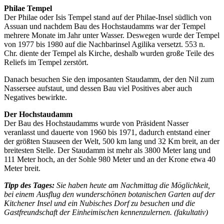
Philae Tempel
Der Philae oder Isis Tempel stand auf der Philae-Insel südlich von
Assuan und nachdem Bau des Hochstaudamms war der Tempel
mehrere Monate im Jahr unter Wasser. Deswegen wurde der Tempel
von 1977 bis 1980 auf die Nachbarinsel Agilika versetzt. 553 n.
Chr. diente der Tempel als Kirche, deshalb wurden große Teile des
Reliefs im Tempel zerstört.
Danach besuchen Sie den imposanten Staudamm, der den Nil zum
Nassersee aufstaut, und dessen Bau viel Positives aber auch
Negatives bewirkte.
Der Hochstaudamm
Der Bau des Hochstaudamms wurde von Präsident Nasser
veranlasst und dauerte von 1960 bis 1971, dadurch entstand einer
der größten Stauseen der Welt, 500 km lang und 32 Km breit, an der
breitesten Stelle. Der Staudamm ist mehr als 3800 Meter lang und
111 Meter hoch, an der Sohle 980 Meter und an der Krone etwa 40
Meter breit.
Tipp des Tages:
Sie haben heute am Nachmittag die Möglichkeit,
bei einem Ausflug den wunderschönen botanischen Garten auf der
Kitchener Insel und ein Nubisches Dorf zu besuchen und die
Gastfreundschaft der Einheimischen kennenzulernen. (fakultativ)