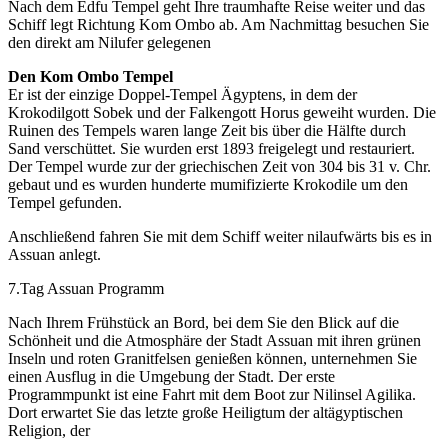
Nach dem Edfu Tempel geht Ihre traumhafte Reise weiter und das
Schiff legt Richtung Kom Ombo ab. Am Nachmittag besuchen Sie
den direkt am Nilufer gelegenen
Den Kom Ombo Tempel
Er ist der einzige Doppel-Tempel Ägyptens, in dem der
Krokodilgott Sobek und der Falkengott Horus geweiht wurden. Die
Ruinen des Tempels waren lange Zeit bis über die Hälfte durch
Sand verschüttet. Sie wurden erst 1893 freigelegt und restauriert.
Der Tempel wurde zur der griechischen Zeit von 304 bis 31 v. Chr.
gebaut und es wurden hunderte mumifizierte Krokodile um den
Tempel gefunden.
Anschließend fahren Sie mit dem Schiff weiter nilaufwärts bis es in
Assuan anlegt.
7.Tag Assuan Programm
Nach Ihrem Frühstück an Bord, bei dem Sie den Blick auf die
Schönheit und die Atmosphäre der Stadt Assuan mit ihren grünen
Inseln und roten Granitfelsen genießen können, unternehmen Sie
einen Ausflug in die Umgebung der Stadt. Der erste
Programmpunkt ist eine Fahrt mit dem Boot zur Nilinsel Agilika.
Dort erwartet Sie das letzte große Heiligtum der altägyptischen
Religion, der