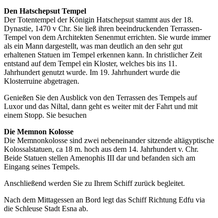
Den Hatschepsut Tempel
Der Totentempel der Königin Hatschepsut stammt aus der 18.
Dynastie, 1470 v Chr. Sie ließ ihren beeindruckenden Terrassen-
Tempel von dem Architekten Senenmut errichten. Sie wurde immer
als ein Mann dargestellt, was man deutlich an den sehr gut
erhaltenen Statuen im Tempel erkennen kann. In christlicher Zeit
entstand auf dem Tempel ein Kloster, welches bis ins 11.
Jahrhundert genutzt wurde. Im 19. Jahrhundert wurde die
Klosterruine abgetragen.
Genießen Sie den Ausblick von den Terrassen des Tempels auf
Luxor und das Niltal, dann geht es weiter mit der Fahrt und mit
einem Stopp. Sie besuchen
Die Memnon Kolosse
Die Memnonkolosse
sind zwei nebeneinander sitzende altägyptische
Kolossalstatuen, ca 18 m. hoch aus dem 14. Jahrhundert v. Chr.
Beide Statuen stellen Amenophis III dar und befanden sich am
Eingang seines Tempels.
Anschließend werden Sie zu Ihrem Schiff zurück begleitet.
Nach dem Mittagessen an Bord legt das Schiff Richtung Edfu via
die Schleuse Stadt Esna ab.