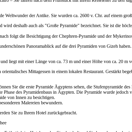
Kairo – Sie fahren nach dem Frühstück mit Ihrem Reiseleiter zu den sa
de Weltwunder der Antike. Sie wurden ca. 2600 v. Chr. auf einem große
nd wird deshalb auch als "Große Pyramide" bezeichnet. Sie ist die hö
anach folgt die Besichtigung der Chephren-Pyramide und der Mykerino
underschönen Panoramablick auf die drei Pyramiden von Gizeh haben.
nd liegt mit einer Länge von ca. 73 m und einer Höhe von ca. 20 m 
 orientalisches Mittagessen in einem lokalen Restaurant. Gestärkt bege
können Sie die erste Pyramide Ägyptens sehen, die Stufenpyramide des 
te Phase des Pyramidenbaus in Ägypten. Die Pyramide wurde jedoch vo
mide von Innen zu besichtigen.
 besonderen Malereien bewundern.
rden Sie zu Ihrem Hotel zurückgebracht.
chee