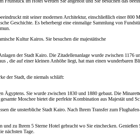
em Frühstück im Hotel werden Sie abgeholt und Sie besuchen das beei
ndruckt mit seiner modernen Architektur, einschließlich einer 800 
ptische Geschichte. Es beherbergt eine einmalige Sammlung von Fundst
Amun.
mische Kultur Kairos. Sie besuchen die majestätische
n Anlagen der Stadt Kairo. Die Zitadellenanlage wurde zwischen 1176 u
aus , die auf einer kleinen Anhöhe liegt, hat man einen wunderbaren Bli
ke der Stadt, die niemals schläft:
n Ägyptens. Sie wurde zwischen 1830 und 1880 gebaut. Die Minarette
e gesamte Moschee bietet die perfekte Kombination aus Majestät und Sc
assen die unsterbliche Stadt Kairo. Nach Ihrem Transfer zum Flughafen-
 und zu Ihrem 5 Sterne Hotel gebracht wo Sie einchecken. Genießen 
ie nächsten Tage.