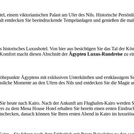
, einem viktorianischen Palast am Ufer des Nils. Historische Persönli
alt entdecken Sie beeindruckende Tempelanlagen und genießen die male
teres historisches Luxushotel. Von hier aus besichtigen Sie das Tal der
Komfort macht diesen Abschnitt der
Ägypten Luxus-Rundreise
zu ei
Höhepunkte Ägyptens mit exklusiven Unterkünften und erstklassigem Serv
ssliche Momente an den Ufern des Nils und entdecken Sie die Magie an
Sie heute nach Kairo. Nach der Ankunft am Flughafen-Kairo werden Sie
ers zu dem Mena House Hotel erhalten Sie bereits einen ersten Eindruc
 Einchecken, danach können Sie Ihren ersten Abend in Kairo im luxuriö