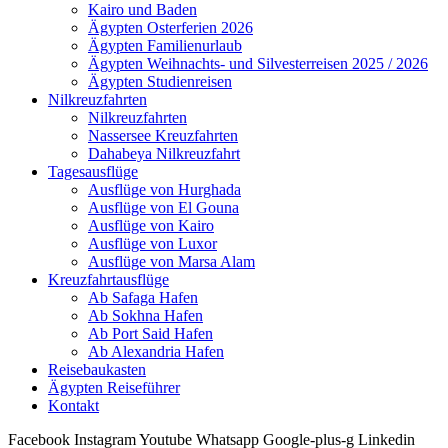
Kairo und Baden
Ägypten Osterferien 2026
Ägypten Familienurlaub
Ägypten Weihnachts- und Silvesterreisen 2025 / 2026
Ägypten Studienreisen
Nilkreuzfahrten
Nilkreuzfahrten
Nassersee Kreuzfahrten
Dahabeya Nilkreuzfahrt
Tagesausflüge
Ausflüge von Hurghada
Ausflüge von El Gouna
Ausflüge von Kairo
Ausflüge von Luxor
Ausflüge von Marsa Alam
Kreuzfahrtausflüge
Ab Safaga Hafen
Ab Sokhna Hafen
Ab Port Said Hafen
Ab Alexandria Hafen
Reisebaukasten
Ägypten Reiseführer
Kontakt
Facebook
Instagram
Youtube
Whatsapp
Google-plus-g
Linkedin