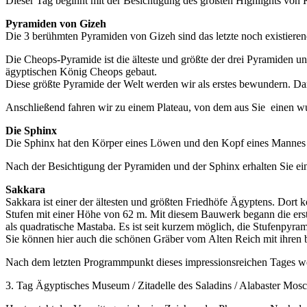
Dieser Tag beginnt mit der Besichtigung des größten Highlights von 
Pyramiden von Gizeh
Die 3 berühmten Pyramiden von Gizeh sind das letzte noch existieren
Die Cheops-Pyramide ist die älteste und größte der drei Pyramiden u
ägyptischen König Cheops gebaut.
Diese größte Pyramide der Welt werden wir als erstes bewundern. D
Anschließend fahren wir zu einem Plateau, von dem aus Sie einen w
Die Sphinx
Die Sphinx hat den Körper eines Löwen und den Kopf eines Mannes u
Nach der Besichtigung der Pyramiden und der Sphinx erhalten Sie ein
Sakkara
Sakkara ist einer der ältesten und größten Friedhöfe Ägyptens. Dort 
Stufen mit einer Höhe von 62 m. Mit diesem Bauwerk begann die ers
als quadratische Mastaba. Es ist seit kurzem möglich, die Stufenpyra
Sie können hier auch die schönen Gräber vom Alten Reich mit ihren
Nach dem letzten Programmpunkt dieses impressionsreichen Tages we
3. Tag Ägyptisches Museum / Zitadelle des Saladins / Alabaster Mos