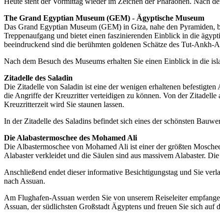
Heute steht der Vormittag wieder im Zeichen der Pharaonen. Nach d
The Grand Egyptian Museum (GEM) - Ägyptische Museum
Das Grand Egyptian Museum (GEM) in Giza, nahe den Pyramiden, beei
Treppenaufgang und bietet einen faszinierenden Einblick in die ägy
beeindruckend sind die berühmten goldenen Schätze des Tut-Ankh-
Nach dem Besuch des Museums erhalten Sie einen Einblick in die isla
Zitadelle des Saladin
Die Zitadelle von Saladin ist eine der wenigen erhaltenen befestigte
die Angriffe der Kreuzritter verteidigen zu können. Von der Zitadelle 
Kreuzritterzeit wird Sie staunen lassen.
In der Zitadelle des Saladins befindet sich eines der schönsten Bauwer
Die Alabastermoschee des Mohamed Ali
Die Albastermoschee von Mohamed Ali ist einer der größten Moschee
Alabaster verkleidet und die Säulen sind aus massivem Alabaster. Di
Anschließend endet dieser informative Besichtigungstag und Sie verl
nach Assuan.
Am Flughafen-Assuan werden Sie von unserem Reiseleiter empfangen
Assuan, der südlichsten Großstadt Ägyptens und freuen Sie sich auf d