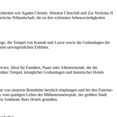
chkeiten wie Agatha Christie, Winston Churchill und Zar Nicholas II
rische Nillandschaft, die zu den schönsten Sehenswürdigkeiten
 Könige, die Tempel von Karnak und Luxor sowie die Grabanlagen der
nem unvergesslichen Erlebnis.
ice. Ideal für Familien, Paare oder Alleinreisende, die die
tiker Tempel, königlicher Grabanlagen und historischer Hotels
 von unserem Reiseleiter herzlich empfangen und bei den Einreise-
k vom quirligen Leben der Millionenmetropole, der größten Stadt
sen Ambiente Ihres Hotels genießen.