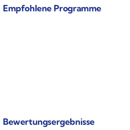
Empfohlene Programme
5
8 Tage Luxus Ägypten Rundreise mit Kairo
und Nilkreuzfahrt
Kairo – Ägypten
3450
€
Preis ab
8 Tage
30
Erkunden
Bewertungsergebnisse