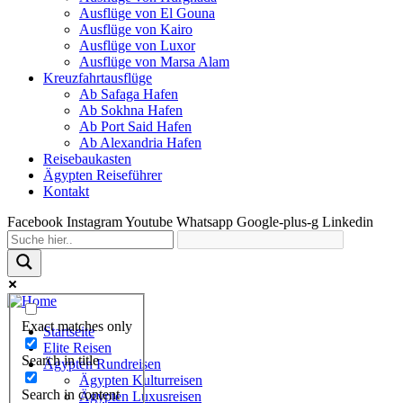
Ausflüge von El Gouna
Ausflüge von Kairo
Ausflüge von Luxor
Ausflüge von Marsa Alam
Kreuzfahrtausflüge
Ab Safaga Hafen
Ab Sokhna Hafen
Ab Port Said Hafen
Ab Alexandria Hafen
Reisebaukasten
Ägypten Reiseführer
Kontakt
Facebook
Instagram
Youtube
Whatsapp
Google-plus-g
Linkedin
Exact matches only
Startseite
Elite Reisen
Search in title
Ägypten Rundreisen
Ägypten Kulturreisen
Search in content
Ägypten Luxusreisen