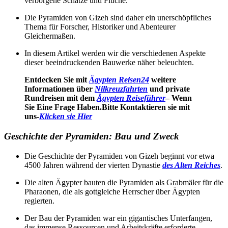
verborgene Schätze und Flüche.
Die Pyramiden von Gizeh sind daher ein unerschöpfliches
Thema für Forscher, Historiker und Abenteurer
Gleichermaßen.
In diesem Artikel werden wir die verschiedenen Aspekte
dieser beeindruckenden Bauwerke näher beleuchten.
Entdecken Sie mit
Ägypten Reisen24
weitere
Informationen über
Nilkreuzfahrten
und private
Rundreisen mit dem
Ägypten Reiseführer
– Wenn
Sie Eine Frage Haben.Bitte Kontaktieren sie mit
uns-
Klicken sie Hier
Geschichte der Pyramiden: Bau und Zweck
Die Geschichte der Pyramiden von Gizeh beginnt vor etwa
4500 Jahren während der vierten Dynastie
des Alten Reiches
.
Die alten Ägypter bauten die Pyramiden als Grabmäler für die
Pharaonen, die als gottgleiche Herrscher über Ägypten
regierten.
Der Bau der Pyramiden war ein gigantisches Unterfangen,
das immense Ressourcen und Arbeitskräfte erforderte.