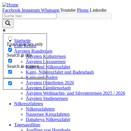
Facebook
Instagram
Whatsapp
Youtube
Phone
Linkedin
Startseite
Exact matches only
Elite Reisen
Ägypten Rundreisen
Search in title
Ägypten Kulturreisen
Ägypten Luxusreisen
Search in content
Kairo und Nilkreuzfahrt
Kairo, Nilkreuzfahrt und Badeurlaub
Kairo und Baden
Ägypten Osterferien 2026
Ägypten Familienurlaub
Ägypten Weihnachts- und Silvesterreisen 2025 / 2026
Ägypten Studienreisen
Nilkreuzfahrten
Nilkreuzfahrten
Nassersee Kreuzfahrten
Dahabeya Nilkreuzfahrt
Tagesausflüge
Ausflüge von Hurghada